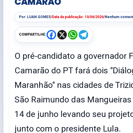
CAMARÃO
Por:
LUAN GOMES
/
Data da publicação:
10/06/2026
/
Nenhum coment
F
X
W
T
COMPARTILHE:
a
h
e
c
a
l
e
t
e
b
s
g
O pré-candidato a governador F
o
A
r
o
p
a
k
p
m
Camarão do PT fará dois "Diálo
Maranhão" nas cidades de Trizi
São Raimundo das Mangueiras 
14 de junho levando seu projet
junto com o presidente Lula.