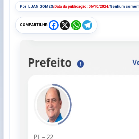
Por:
LUAN GOMES
/
Data da publicação:
06/10/2024
/
Nenhum coment
F
X
W
T
COMPARTILHE:
a
h
e
c
a
l
e
t
e
b
s
g
o
A
r
o
p
a
k
p
m