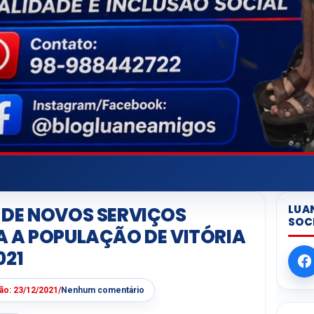
LUA
 DE NOVOS SERVIÇOS
SOC
 A POPULAÇÃO DE VITÓRIA
021
ção:
23/12/2021
/
Nenhum comentário