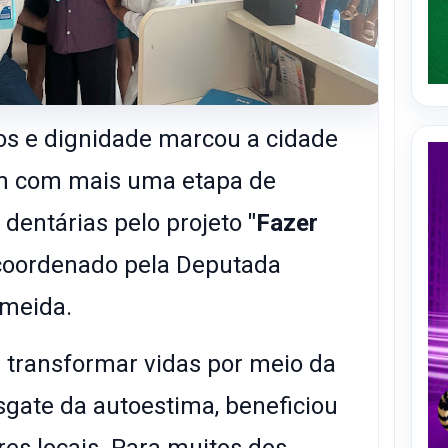
os e dignidade marcou a cidade
im com mais uma etapa de
 dentárias pelo projeto
"Fazer
e coordenado pela Deputada
lmeida.
isa transformar vidas por meio da
sgate da autoestima, beneficiou
es locais. Para muitos dos