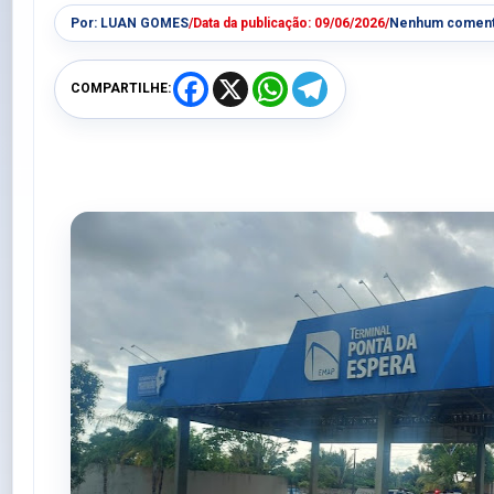
Por:
LUAN GOMES
/
Data da publicação:
09/06/2026
/
Nenhum coment
F
X
W
T
COMPARTILHE:
a
h
e
c
a
l
e
t
e
b
s
g
o
A
r
o
p
a
k
p
m