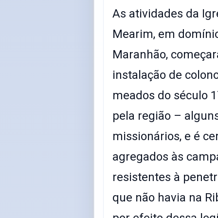
As atividades da Igr
Mearim, em domíni
Maranhão, começar
instalação de colon
meados do século 1
pela região – algun
missionários, e é ce
agregados às campan
resistentes à penet
que não havia na Ri
por efeito dessa leg