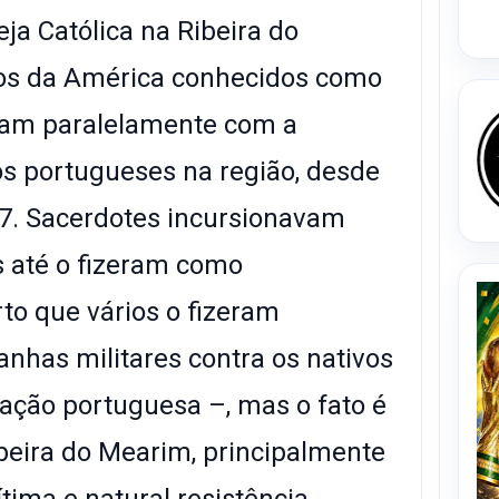
eja Católica na Ribeira do
os da América conhecidos como
am paralelamente com a
os portugueses na região, desde
7. Sacerdotes incursionavam
s até o fizeram como
rto que vários o fizeram
has militares contra os nativos
ração portuguesa –, mas o fato é
beira do Mearim, principalmente
ítima e natural resistência