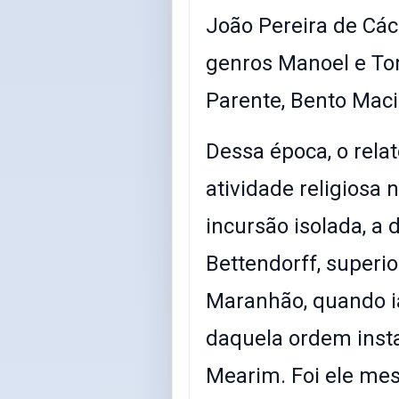
João Pereira de Các
genros Manoel e To
Parente, Bento Maci
Dessa época, o rela
atividade religios
incursão isolada, a 
Bettendorff, superi
Maranhão, quando ia
daquela ordem inst
Mearim. Foi ele me