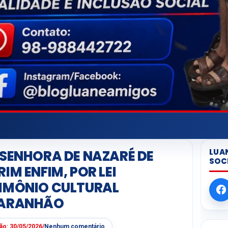
LUA
 SENHORA DE NAZARÉ DE
SOC
IM ENFIM, POR LEI
RIMÔNIO CULTURAL
MARANHÃO
ção:
30/05/2026
/
Nenhum comentário