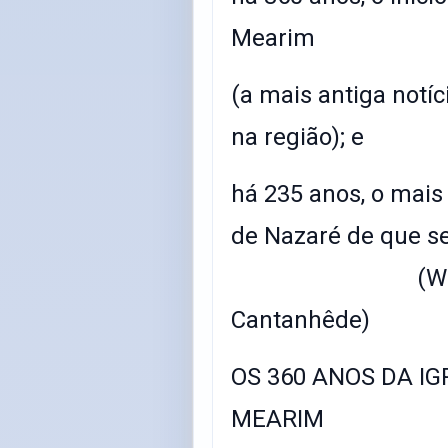
Mearim
(a mais antiga notíc
na região); e
há 235 anos, o mais
de Nazaré d
(Washington
Cantanhêde)
OS 360 ANOS DA IG
MEARIM