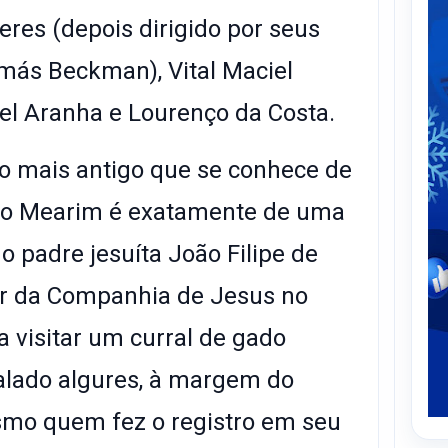
eres (depois dirigido por seus
más Beckman), Vital Maciel
el Aranha e Lourenço da Costa.
to mais antigo que se conhece de
a no Mearim é exatamente de uma
do padre jesuíta João Filipe de
or da Companhia de Jesus no
 visitar um curral de gado
alado algures, à margem do
smo quem fez o registro em seu