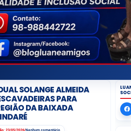
LUA
DUAL SOLANGE ALMEIDA
SOC
ESCAVADEIRAS PARA
REGIÃO DA BAIXADA
PINDARÉ
ção:
23/05/2026
/
Nenhum comentário