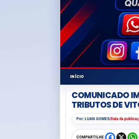
INÍCIO
COMUNICADO IM
TRIBUTOS DE VI
Por:
LUAN GOMES
/
Data da publica
F
X
COMPARTILHE: