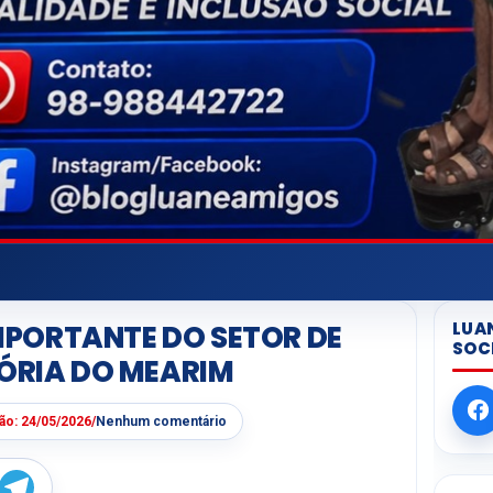
LUA
PORTANTE DO SETOR DE
SOC
TÓRIA DO MEARIM
ção:
24/05/2026
/
Nenhum comentário
W
T