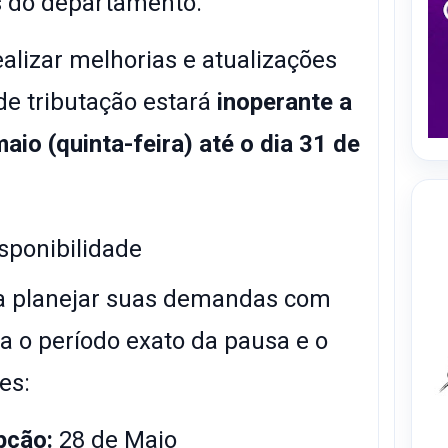
is do departamento.
ealizar melhorias e atualizações
de tributação estará
inoperante a
maio (quinta-feira) até o dia 31 de
sponibilidade
sa planejar suas demandas com
ra o período exato da pausa e o
es:
upção:
28 de Maio