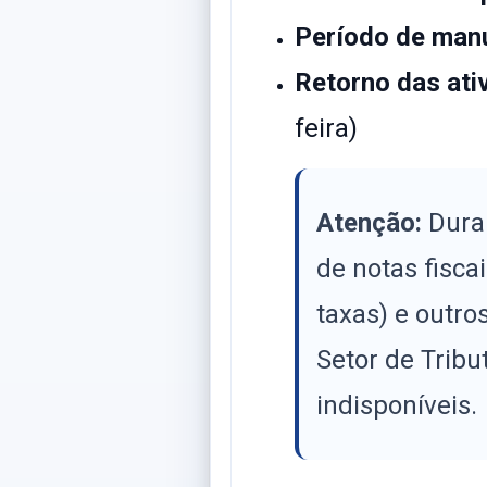
Período de man
Retorno das ati
feira)
Atenção:
Duran
de notas fisca
taxas) e outro
Setor de Trib
indisponíveis.