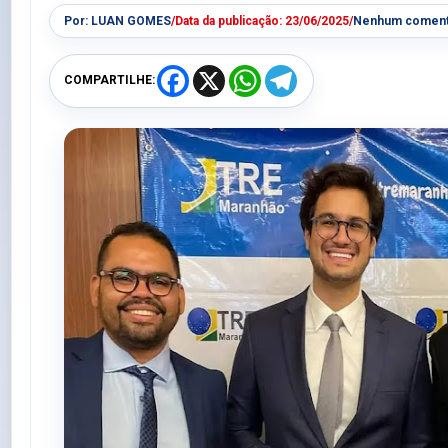
Por:
LUAN GOMES
/
Data da publicação:
23/06/2025
/
Nenhum coment
F
X
W
T
COMPARTILHE:
a
h
e
c
a
l
e
t
e
b
s
g
o
A
r
o
p
a
k
p
m