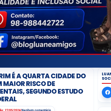
LUA
RIM É A QUARTA CIDADE DO
SOC
MAIOR RISCO DE
ENTAIS, SEGUNDO ESTUDO
DERAL
ção:
27/05/2024
/
Nenhum comentário