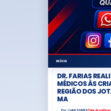
INÍCIO
DR. FARIAS REA
MÉDICOS ÀS CR
REGIÃO DOS JOT
MA
Por:
LUAN GOMES
/
Data da publica