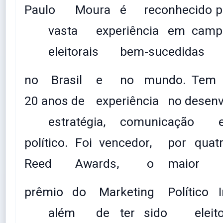
Paulo
Moura
é
reconhecido
p
vasta
experiência
em
camp
eleitorais
bem-sucedidas
no
Brasil
e
no
mundo.
Tem
20 anos de
experiência
no desenv
estratégia,
comunicação
político.
Foi
vencedor,
por
quat
Reed
Awards,
o
maior
prêmio
do
Marketing
Político
I
além
de
ter
sido
eleit