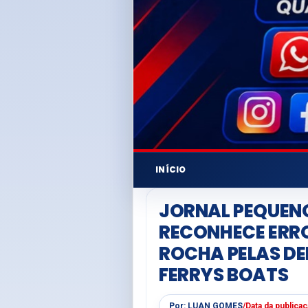
INÍCIO
JORNAL PEQUENO
RECONHECE ERRO
ROCHA PELAS D
FERRYS BOATS
Por:
LUAN GOMES
/
Data da publica