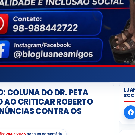
LUA
: COLUNA DO DR. PETA
SOC
 AO CRITICAR ROBERTO
ENÚNCIAS CONTRA OS
ção:
28/08/2022
/
Nenhum comentário