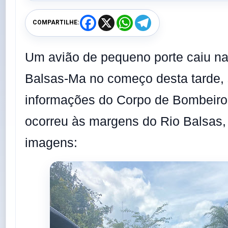
F
X
W
T
COMPARTILHE:
a
h
e
c
a
l
e
t
e
b
s
g
Um avião de pequeno porte caiu na
o
A
r
o
p
a
Balsas-Ma no começo desta tarde,
k
p
m
informações do Corpo de Bombeiro
ocorreu às margens do Rio Balsas,
imagens: