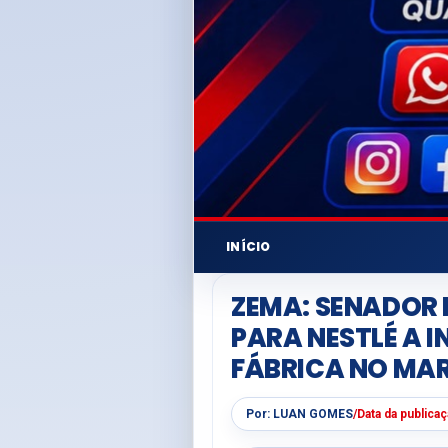
INÍCIO
ZEMA: SENADOR
PARA NESTLÉ A 
FÁBRICA NO M
Por:
LUAN GOMES
/
Data da publica