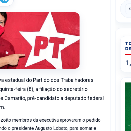
h
e
a
l
e
s
g
A
r
p
a
p
m
TO
DE
1
va estadual do Partido dos Trabalhadores
inta-feira (8), a filiação do secretário
pe Camarão, pré-candidato a deputado federal
em.
dezoito membros da executiva aprovaram o pedido
undo o presidente Augusto Lobato, para somar e