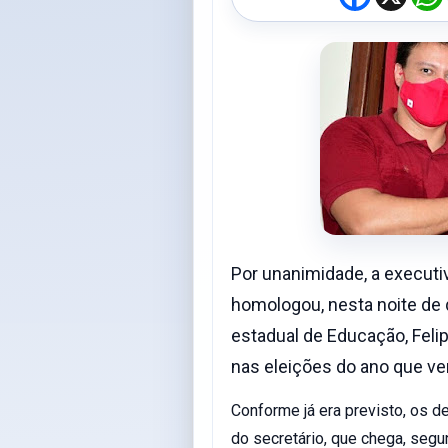
a
c
e
t
b
o
o
k
Por unanimidade, a executi
homologou, nesta noite de qu
estadual de Educação, Feli
nas eleições do ano que v
Conforme já era previsto, os 
do secretário, que chega, seg