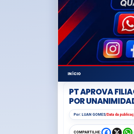
INÍCIO
PT APROVA FILI
POR UNANIMIDA
Por:
LUAN GOMES
/
Data da publica
F
X
COMPARTILHE: