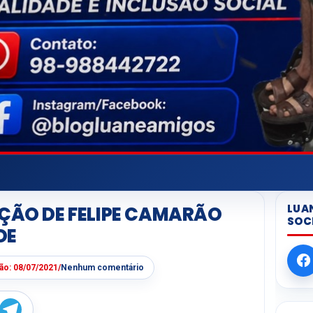
LUA
AÇÃO DE FELIPE CAMARÃO
SOC
DE
ção:
08/07/2021
/
Nenhum comentário
W
T