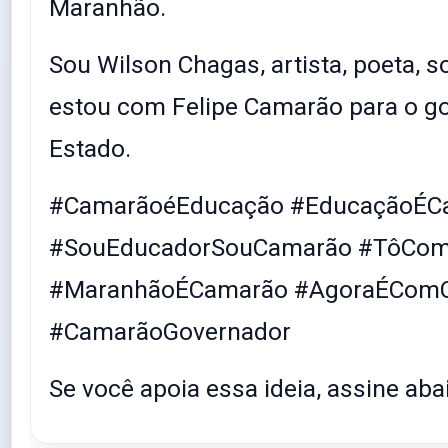
Maranhão.
Sou Wilson Chagas, artista, poeta, s
estou com Felipe Camarão para o g
Estado.
#CamarãoéEducação #EducaçãoÉC
#SouEducadorSouCamarão #TôCo
#MaranhãoÉCamarão #AgoraÉCom
#CamarãoGovernador
Se você apoia essa ideia, assine abai