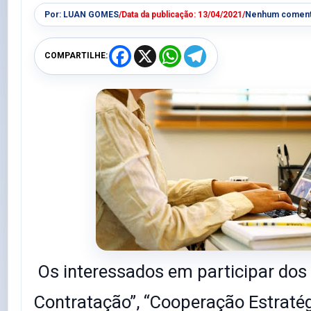
Por:
LUAN GOMES
/
Data da publicação:
13/04/2021
/
Nenhum coment
F
X
W
T
COMPARTILHE:
a
h
e
c
a
l
e
t
e
b
s
g
o
A
r
o
p
a
k
p
m
Os interessados em participar dos e
Contratação”, “Cooperação Estratég