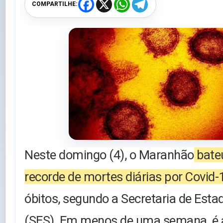
F
X
W
T
COMPARTILHE:
a
h
e
c
a
l
e
t
e
b
s
g
o
A
r
o
p
a
k
p
m
Neste domingo (4), o Maranhão
bate
recorde de mortes diárias por Covid-
óbitos, segundo a Secretaria de Est
(SES). Em menos de uma semana, é 