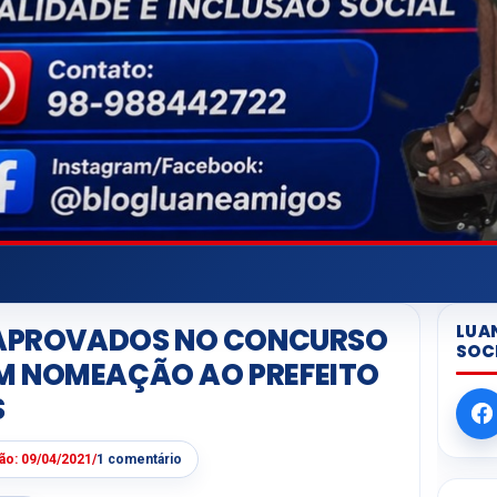
LUA
, APROVADOS NO CONCURSO
SOC
M NOMEAÇÃO AO PREFEITO
S
ção:
09/04/2021
/
1 comentário