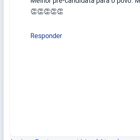
Melhor pré-candidata para o povo. M
👏👏👏👏👏
Responder