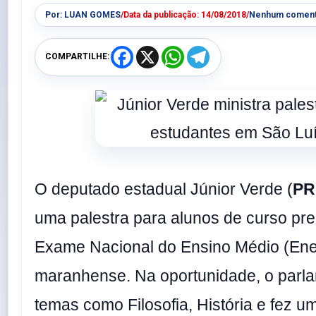
Por:
LUAN GOMES
/
Data da publicação:
14/08/2018
/
Nenhum coment
F
X
W
T
COMPARTILHE:
a
h
e
c
a
l
e
t
e
b
s
g
o
A
r
o
p
a
k
p
m
O deputado estadual Júnior Verde (
PR
uma palestra para alunos de curso pre
Exame Nacional do Ensino Médio (Ene
maranhense. Na oportunidade, o parl
temas como Filosofia, História e fez 