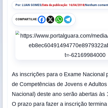
Por:
LUAN GOMES
/
Data da publicação:
16/04/2018
/
Nenhum coment
F
X
W
T
COMPARTILHE:
a
h
e
c
a
l
e
t
e
b
s
g
o
A
r
o
p
a
k
p
m
As inscrições para o Exame Nacional p
de Competências de Jovens e Adultos
Nacional) deste ano serão abertas às 
O prazo para fazer a inscrição termina