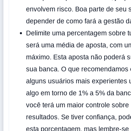
envolvem risco. Boa parte de seu 
depender de como fará a gestão d
Delimite uma percentagem sobre t
será uma média de aposta, com u
máximo. Esta aposta não poderá s
sua banca. O que recomendamos
alguns usuários mais experientes u
algo em torno de 1% a 5% da banc
você terá um maior controle sobre 
resultados. Se tiver confiança, po
esta porcentagem, mas lembre-se