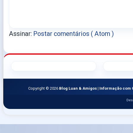
Assinar:
Postar comentários ( Atom )
Copyright ©
2026
Blog Luan & Amigos | Informação com 
Des