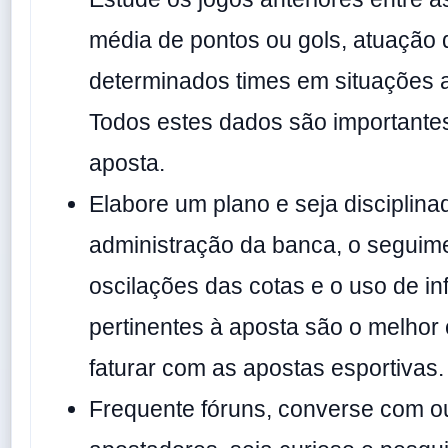
média de pontos ou gols, atuação 
determinados times em situações a
Todos estes dados são importante
aposta.
Elabore um plano e seja disciplina
administração da banca, o seguim
oscilações das cotas e o uso de i
pertinentes à aposta são o melhor
faturar com as apostas esportivas.
Frequente fóruns, converse com o