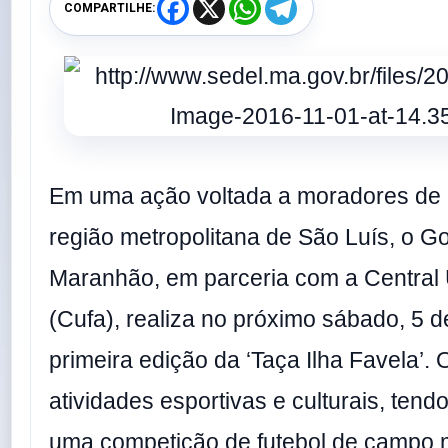
F
X
W
T
COMPARTILHE:
a
h
e
c
a
l
e
t
e
b
s
g
o
A
r
o
p
a
k
p
m
Em uma ação voltada a moradores de
região metropolitana de São Luís, o G
Maranhão, em parceria com a Central 
(Cufa), realiza no próximo sábado, 5 
primeira edição da ‘Taça Ilha Favela’.
atividades esportivas e culturais, ten
uma competição de futebol de campo 