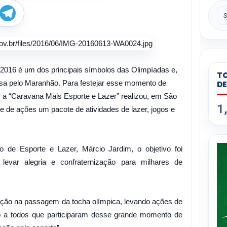
W
T
h
e
a
l
e
s
g
A
r
p
a
p
m
2016 é um dos principais símbolos das Olimpíadas e,
TO
assa pelo Maranhão. Para festejar esse momento de
DE
, a “Caravana Mais Esporte e Lazer” realizou, em São
1
e de ações um pacote de atividades de lazer, jogos e
 de Esporte e Lazer, Márcio Jardim, o objetivo foi
 levar alegria e confraternização para milhares de
ção na passagem da tocha olímpica, levando ações de
do a todos que participaram desse grande momento de