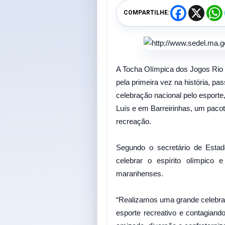
F
X
COMPARTILHE:
a
c
e
t
b
o
o
k
A Tocha Olímpica dos Jogos Rio 
pela primeira vez na história, p
celebração nacional pelo esporte
Luís e em Barreirinhas, um pacot
recreação.
Segundo o secretário de Estado
celebrar o espírito olímpico e
maranhenses.
“Realizamos uma grande celebra
esporte recreativo e contagian