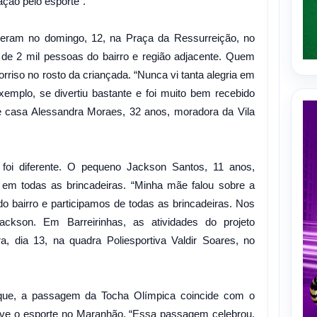
ação pelo esporte”.
eram no domingo, 12, na Praça da Ressurreição, no
 de 2 mil pessoas do bairro e região adjacente. Quem
sorriso no rosto da criançada. “Nunca vi tanta alegria em
exemplo, se divertiu bastante e foi muito bem recebido
e casa Alessandra Moraes, 32 anos, moradora da Vila
 foi diferente. O pequeno Jackson Santos, 11 anos,
 em todas as brincadeiras. “Minha mãe falou sobre a
 bairro e participamos de todas as brincadeiras. Nos
ackson. Em Barreirinhas, as atividades do projeto
a, dia 13, na quadra Poliesportiva Valdir Soares, no
 que, a passagem da Tocha Olímpica coincide com o
ive o esporte no Maranhão. “Essa passagem celebrou,