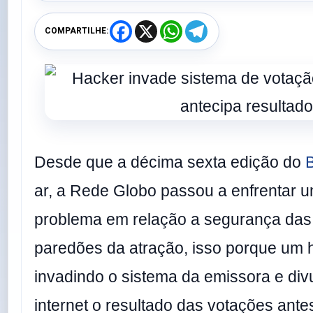
F
X
W
T
COMPARTILHE:
a
h
e
c
a
l
e
t
e
b
s
g
o
A
r
o
p
a
k
p
m
Desde que a décima sexta edição do
ar, a Rede Globo passou a enfrentar 
problema em relação a segurança das
paredões da atração, isso porque um
invadindo o sistema da emissora e div
internet o resultado das votações an