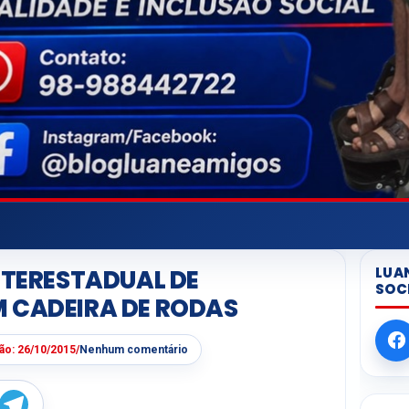
LUA
INTERESTADUAL DE
SOC
 CADEIRA DE RODAS
ção:
26/10/2015
/
Nenhum comentário
W
T