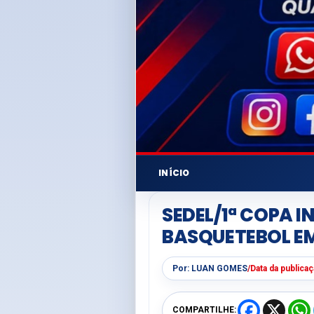
INÍCIO
SEDEL/1ª COPA 
BASQUETEBOL EM
Por:
LUAN GOMES
/
Data da publica
F
X
COMPARTILHE: