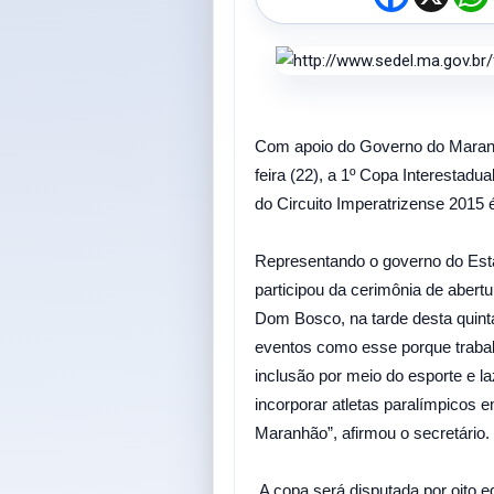
a
c
e
t
b
o
o
k
Com apoio do Governo do Maranhão
feira (22), a 1º Copa Interestad
do Circuito Imperatrizense 2015 
Representando o governo do Esta
participou da cerimônia de abertu
Dom Bosco, na tarde desta quint
eventos como esse porque trabal
inclusão por meio do esporte e l
incorporar atletas paralímpicos
Maranhão”, afirmou o secretário.
A copa será disputada por oito 