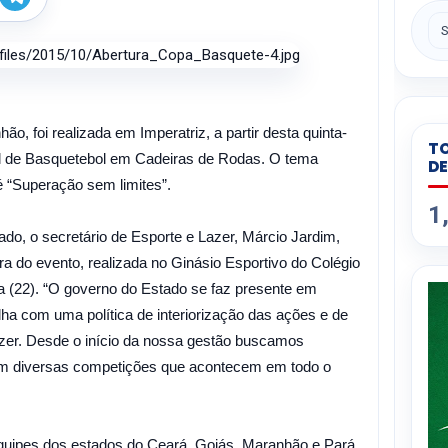
h
e
a
l
e
s
g
A
r
p
a
p
m
, foi realizada em Imperatriz, a partir desta quinta-
TO
ual de Basquetebol em Cadeiras de Rodas. O tema
DE
é “Superação sem limites”.
1
do, o secretário de Esporte e Lazer, Márcio Jardim,
ra do evento, realizada no Ginásio Esportivo do Colégio
a (22). “O governo do Estado se faz presente em
ha com uma política de interiorização das ações e de
azer. Desde o início da nossa gestão buscamos
 em diversas competições que acontecem em todo o
equipes dos estados do Ceará, Goiás, Maranhão e Pará.