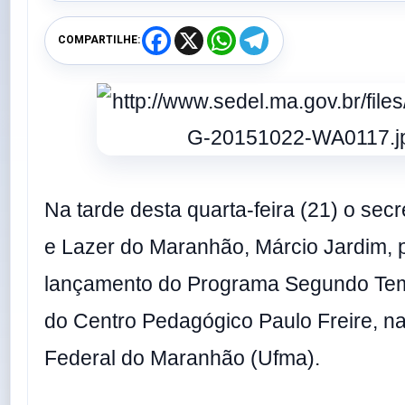
F
X
W
T
COMPARTILHE:
a
h
e
c
a
l
e
t
e
b
s
g
o
A
r
o
p
a
k
p
m
Na tarde desta quarta-feira (21) o secr
e Lazer do Maranhão, Márcio Jardim, p
lançamento do Programa Segundo Temp
do Centro Pedagógico Paulo Freire, n
Federal do Maranhão (Ufma).