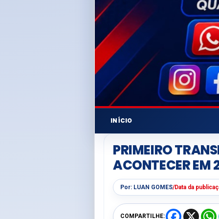
INÍCIO
PRIMEIRO TRANS
ACONTECER EM 2
Por:
LUAN GOMES
/
Data da publica
F
X
COMPARTILHE: