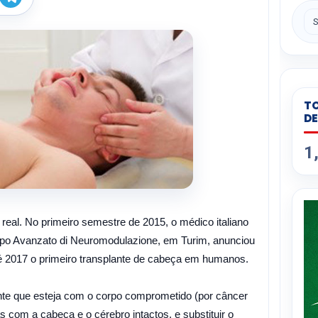
h
e
a
l
e
s
g
A
r
p
a
p
m
TO
DE
1
real. No primeiro semestre de 2015, o médico italiano
ppo Avanzato di Neuromodulazione, em Turim, anunciou
té 2017 o primeiro transplante de cabeça em humanos.
nte que esteja com o corpo comprometido (por câncer
 com a cabeça e o cérebro intactos, e substituir o