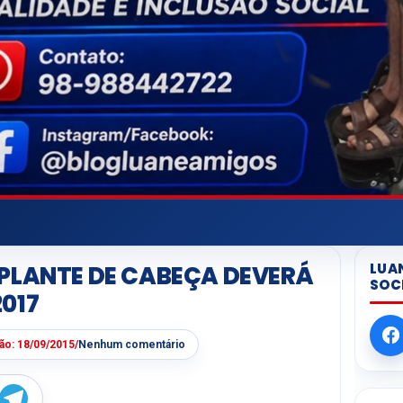
LUA
PLANTE DE CABEÇA DEVERÁ
SOC
017
ção:
18/09/2015
/
Nenhum comentário
W
T