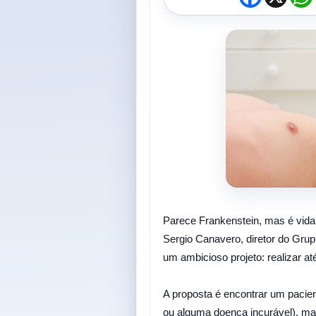
a
c
e
t
b
o
o
k
Parece Frankenstein, mas é vida 
Sergio Canavero, diretor do Gru
um ambicioso projeto: realizar a
A proposta é encontrar um pacie
ou alguma doença incurável), mas