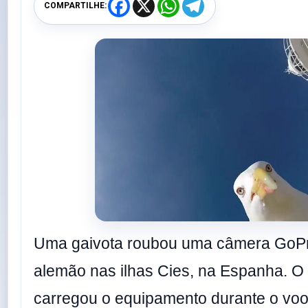
F
X
W
T
COMPARTILHE:
a
h
e
c
a
l
e
t
e
b
s
g
o
A
r
o
p
a
k
p
m
Uma gaivota roubou uma câmera GoPro
alemão nas ilhas Cies, na Espanha. O
carregou o equipamento durante o voo