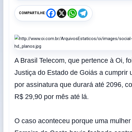
F
X
W
T
COMPARTILHE:
a
h
e
c
a
l
e
t
e
b
s
g
o
A
r
o
p
a
k
p
m
A Brasil Telecom, que pertence à Oi, f
Justiça do Estado de Goiás a cumprir 
por assinatura que durará até 2096, 
R$ 29,90 por mês até lá.
O caso aconteceu porque uma mulhe