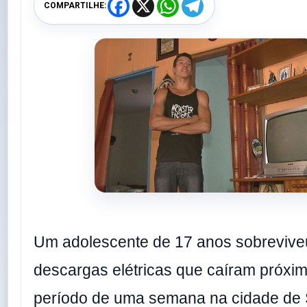
F
X
W
T
COMPARTILHE:
a
h
e
c
a
l
e
t
e
b
s
g
o
A
r
o
p
a
k
p
m
Um adolescente de 17 anos sobrevive
descargas elétricas que caíram próxi
período de uma semana na cidade de 